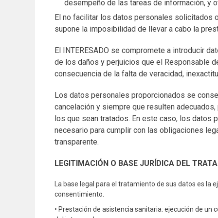
functionality
desempeño de las tareas de información, y ot
will
El no facilitar los datos personales solicitados 
disappear
from the
supone la imposibilidad de llevar a cabo la pre
website.
El INTERESADO se compromete a introducir dato
de los daños y perjuicios que el Responsable de
Marketing
consecuencia de la falta de veracidad, inexactitu
By sharing
your
Los datos personales proporcionados se conser
interests
cancelación y siempre que resulten adecuados, p
and
behavior as
los que sean tratados. En este caso, los datos 
you visit our
necesario para cumplir con las obligaciones lega
site, you
transparente.
increase the
chance of
LEGITIMACIÓN O BASE JURÍDICA DEL TRAT
seeing
personalized
content and
La base legal para el tratamiento de sus datos es la ej
offers.
consentimiento.
• Prestación de asistencia sanitaria: ejecución de un 