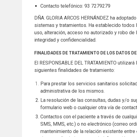
us to
Contacto telefónico: 93 7279279
improve the
website's
DÑA. GLORIA ARCOS HERNÁNDEZ
ha adoptado 
functionality
and
sistemas y tratamientos. Ha establecido todos l
structure,
uso, alteración, acceso no autorizado y robo de 
based on
integridad y confidencialidad.
how the
website is
used.
FINALIDADES DE TRATAMIENTO DE LOS DATOS D
El RESPONSABLE DEL TRATAMIENTO utilizará los 
siguientes finalidades de tratamiento:
Experience
In order for
Para prestar los servicios sanitarios solici
our website
administrativa de los mismos.
to perform
as well as
La resolución de las consultas, dudas y/o sug
possible
formulario web o cualquier otra vía de contact
during your
visit. If you
Contactos con el paciente a través de cualqu
refuse these
SMS, MMS, etc.) o no electrónico (correo ordin
cookies,
mantenimiento de la relación existente entre 
some