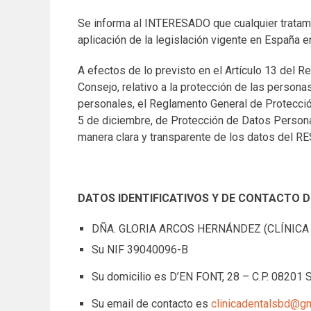
Se informa al INTERESADO que cualquier tratami
aplicación de la legislación vigente en España e
A efectos de lo previsto en el Artículo 13 del
Consejo, relativo a la protección de las persona
personales, el Reglamento General de Protecci
5 de diciembre, de Protección de Datos Persona
Necessary
manera clara y transparente de los datos d
These
cookies are
not
optional.
DATOS IDENTIFICATIVOS Y DE CONTACTO 
They are
needed for
the website
DÑA. GLORIA ARCOS HERNÁNDEZ (CLÍNICA
to function.
Su NIF 39040096-B
Su domicilio es D’EN FONT, 28 – C.P. 082
Statistics
In order for
Su email de contacto es
clinicadentalsbd@g