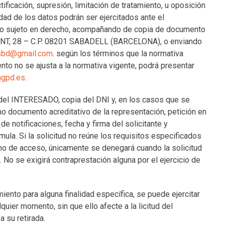
ficación, supresión, limitación de tratamiento, u oposición
idad de los datos podrán ser ejercitados ante el
io sujeto en derecho, acompañando de copia de documento
N FONT, 28 – C.P. 08201 SABADELL (BARCELONA), o enviando
lsbd@gmail.com
. según los términos que la normativa
ento no se ajusta a la normativa vigente, podrá presentar
agpd.es
.
 del INTERESADO, copia del DNI y, en los casos que se
mo documento acreditativo de la representación, petición en
de notificaciones, fecha y firma del solicitante y
ula. Si la solicitud no reúne los requisitos especificados
ho de acceso, únicamente se denegará cuando la solicitud
 No se exigirá contraprestación alguna por el ejercicio de
ento para alguna finalidad específica, se puede ejercitar
quier momento, sin que ello afecte a la licitud del
 su retirada.